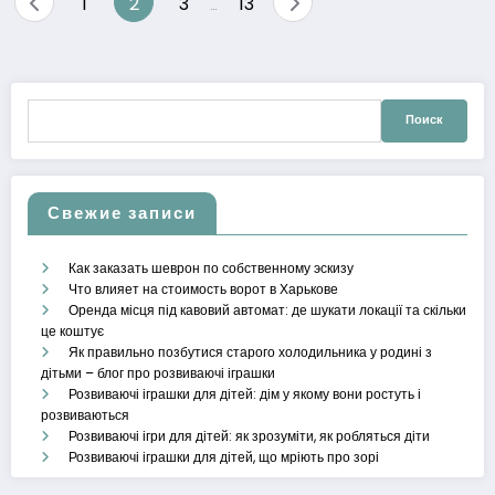
1
2
3
13
…
по
записям
Найти:
Свежие записи
Как заказать шеврон по собственному эскизу
Что влияет на стоимость ворот в Харькове
Оренда місця під кавовий автомат: де шукати локації та скільки
це коштує
Як правильно позбутися старого холодильника у родині з
дітьми – блог про розвиваючі іграшки
Розвиваючі іграшки для дітей: дім у якому вони ростуть і
розвиваються
Розвиваючі ігри для дітей: як зрозуміти, як робляться діти
Розвиваючі іграшки для дітей, що мріють про зорі