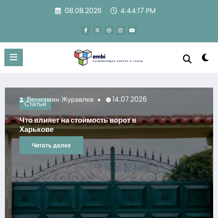
Перейти
08.08.2026
4:44:18 PM
к
содержимому
н Журавлев
14.07.2026
Вениамин 
Статьи
 на стоимость ворот в
Оренда місц
локації та 
далее
Читать да