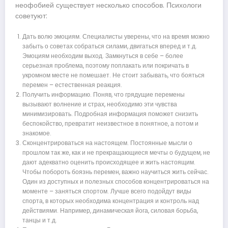
неофобией существует несколько способов. Психологи
советуют:
Дать волю эмоциям. Специалисты уверены, что на время можно
забыть о советах собраться силами, двигаться вперед и т.д.
Эмоциям необходим выход. Замкнуться в себе – более
серьезная проблема, поэтому поплакать или покричать в
укромном месте не помешает. Не стоит забывать, что бояться
перемен – естественная реакция.
Получить информацию. Поняв, что грядущие перемены
вызывают волнение и страх, необходимо эти чувства
минимизировать. Подробная информация поможет снизить
беспокойство, превратит неизвестное в понятное, а потом и
знакомое.
Сконцентрироваться на настоящем. Постоянные мысли о
прошлом так же, как и не прекращающиеся мечты о будущем, не
дают адекватно оценить происходящее и жить настоящим.
Чтобы побороть боязнь перемен, важно научиться жить сейчас.
Один из доступных и полезных способов концентрироваться на
моменте – заняться спортом. Лучше всего подойдут виды
спорта, в которых необходима концентрация и контроль над
действиями. Например, динамическая йога, силовая борьба,
танцы и т.д.