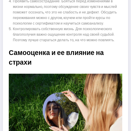
Проявить самосострадание. Бояться перед изменениями в
жизни нормально, поэтому обсуждение своих чувств и мыслей
поможет осознать, что это не слабость и не дефект. Обсудить
переживания можно с другом, коучем или пройти курсы по
психологии с сертификатом и научиться самоанализу.
Контролировать собственную жизнь. Для психологического
благополучия важно ощущение контроля над своей судьбой.
Поэтому лучше стараться делать то, на что можно повлиять.
Самооценка и ее влияние на
страхи