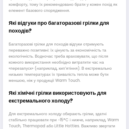
комфорту, тому їх рекомендовано брати у кожен похід як
елемент базового спорядження.
Які відгуки про багаторазові грілки для
походів?
Багаторазові грілки для походів відгуки отримують
переважно позитивні: їх цінують за економічність та
екологічність. Водночас треба враховувати, що після
кожного використання необхідно витратити час на
«перезапуск» (наприклад, кип’ятіння). В екстремально
низьких температурах їх тривалість тепла може бути
меншою, ніж у продукції Warm Touch.
Які хімічні грілки використовують для
екстремального холоду?
Для екстремального холоду обирають грілки, здатні
стабільно працювати при −15°C і нижче, наприклад, Warm
Touch, Thermopad або Little Hotties. Важливо звертати