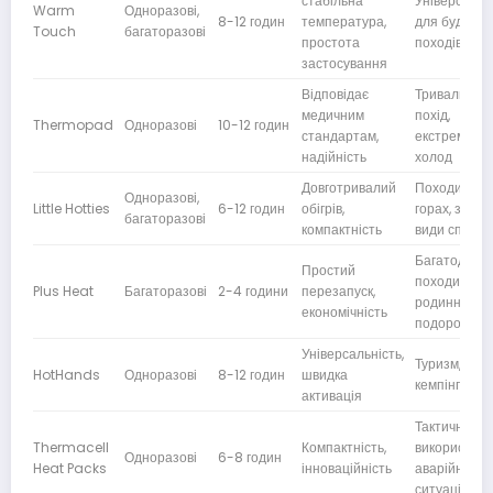
стабільна
Універсальн
Warm
Одноразові,
8-12 годин
температура,
для будь-як
Touch
багаторазові
простота
походів
застосування
Відповідає
Тривалий
медичним
похід,
Thermopad
Одноразові
10-12 годин
стандартам,
екстремаль
надійність
холод
Довготривалий
Походи в
Одноразові,
Little Hotties
6-12 годин
обігрів,
горах, зимов
багаторазові
компактність
види спорту
Багатоденні
Простий
походи,
Plus Heat
Багаторазові
2-4 години
перезапуск,
родинні
економічність
подорожі
Універсальність,
Туризм,
HotHands
Одноразові
8-12 годин
швидка
кемпінг, спо
активація
Тактичне
Thermacell
Компактність,
використанн
Одноразові
6-8 годин
Heat Packs
інноваційність
аварійні
ситуації