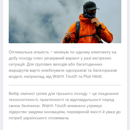
Оптимальна кількість – мінімум по одному комплекту на
добу походу плюс резервний варіант у разі екстрених
ситуацій. Для групових виходів або багатоденних
маршрутів варто комбінувати одноразові та багаторазові
моделі, наприклад, від Warm Touch та Plus Heat.
Вибір хімічної грілки для гірського походу – це поєднання
технологічності, практичності та відповідальності перед
своєю безпекою. Warm Touch впевнено утримує
лідерство завдяки інноваціям, перевіреній якості й увазі до
потреб українського споживача.