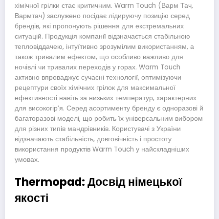
хімічної грілки стає критичним. Warm Touch (Варм Тач,
Вармтач) заслужено посідає лідируючу позицію серед
брендів, які пропонують рішення для екстремальних
ситуацій. Продукція компанії відзначається стабільною
тепловіддачею, інтуїтивно зрозумілим використанням, а
також тривалим ефектом, що особливо важливо для
ночівлі чи тривалих переходів у горах. Warm Touch
активно впроваджує сучасні технології, оптимізуючи
рецептури своїх хімічних грілок для максимальної
ефективності навіть за низьких температур, характерних
для високогір’я. Серед асортименту бренду є одноразові й
багаторазові моделі, що робить їх універсальним вибором
для різних типів мандрівників. Користувачі з України
відзначають стабільність, довговічність і простоту
використання продуктів Warm Touch у найскладніших
умовах.
Thermopad: Досвід німецької
якості