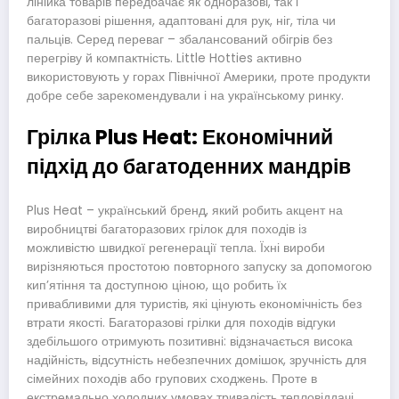
лінійка товарів передбачає як одноразові, так і
багаторазові рішення, адаптовані для рук, ніг, тіла чи
пальців. Серед переваг – збалансований обігрів без
перегріву й компактність. Little Hotties активно
використовують у горах Північної Америки, проте продукти
добре себе зарекомендували і на українському ринку.
Грілка Plus Heat: Економічний
підхід до багатоденних мандрів
Plus Heat – український бренд, який робить акцент на
виробництві багаторазових грілок для походів із
можливістю швидкої регенерації тепла. Їхні вироби
вирізняються простотою повторного запуску за допомогою
кип’ятіння та доступною ціною, що робить їх
привабливими для туристів, які цінують економічність без
втрати якості. Багаторазові грілки для походів відгуки
здебільшого отримують позитивні: відзначається висока
надійність, відсутність небезпечних домішок, зручність для
сімейних походів або групових сходжень. Проте в
екстремально холодних умовах тривалість тепловіддачі