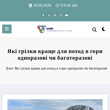
Перейти
10.08.2026
6:11:47 AM
к
содержимому
Які грілки краще для поход в гори
одноразові чи багаторазові
Блог
Які грілки краще для поход в гори одноразові чи багаторазові