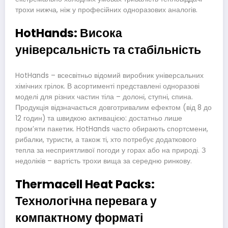
трохи нижча, ніж у професійних одноразових аналогів.
HotHands: Висока
універсальність та стабільність
HotHands – всесвітньо відомий виробник універсальних
хімічних грілок. В асортименті представлені одноразові
моделі для різних частин тіла – долоні, ступні, спина.
Продукція відзначається довготривалим ефектом (від 8 до
12 годин) та швидкою активацією: достатньо лише
пром’яти пакетик. HotHands часто обирають спортсмени,
рибалки, туристи, а також ті, хто потребує додаткового
тепла за несприятливої погоди у горах або на природі. З
недоліків – вартість трохи вища за середню ринкову.
Thermacell Heat Packs:
Технологічна перевага у
компактному форматі