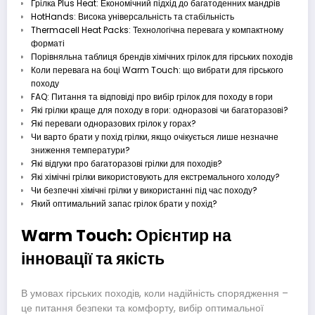
Грілка Plus Heat: Економічний підхід до багатоденних мандрів
HotHands: Висока універсальність та стабільність
Thermacell Heat Packs: Технологічна перевага у компактному
форматі
Порівняльна таблиця брендів хімічних грілок для гірських походів
Коли перевага на боці Warm Touch: що вибрати для гірського
походу
FAQ: Питання та відповіді про вибір грілок для походу в гори
Які грілки краще для походу в гори: одноразові чи багаторазові?
Які переваги одноразових грілок у горах?
Чи варто брати у похід грілки, якщо очікується лише незначне
зниження температури?
Які відгуки про багаторазові грілки для походів?
Які хімічні грілки використовують для екстремального холоду?
Чи безпечні хімічні грілки у використанні під час походу?
Який оптимальний запас грілок брати у похід?
Warm Touch: Орієнтир на
інновації та якість
В умовах гірських походів, коли надійність спорядження –
це питання безпеки та комфорту, вибір оптимальної