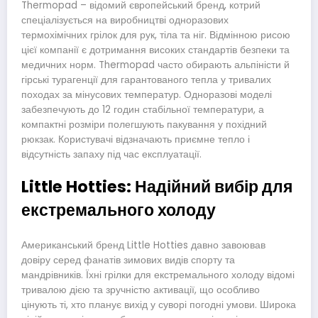
Thermopad – відомий європейський бренд, котрий
спеціалізується на виробництві одноразових
термохімічних грілок для рук, тіла та ніг. Відмінною рисою
цієї компанії є дотримання високих стандартів безпеки та
медичних норм. Thermopad часто обирають альпіністи й
гірські турагенції для гарантованого тепла у тривалих
походах за мінусових температур. Одноразові моделі
забезпечують до 12 годин стабільної температури, а
компактні розміри полегшують пакування у похідний
рюкзак. Користувачі відзначають приємне тепло і
відсутність запаху під час експлуатації.
Little Hotties: Надійний вибір для
екстремального холоду
Американський бренд Little Hotties давно завоював
довіру серед фанатів зимових видів спорту та
мандрівників. Їхні грілки для екстремального холоду відомі
тривалою дією та зручністю активації, що особливо
цінують ті, хто планує вихід у суворі погодні умови. Широка