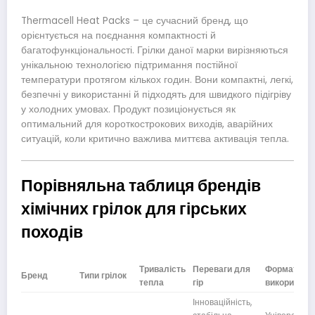
Thermacell Heat Packs – це сучасний бренд, що
орієнтується на поєднання компактності й
багатофункціональності. Грілки даної марки вирізняються
унікальною технологією підтримання постійної
температури протягом кількох годин. Вони компактні, легкі,
безпечні у використанні й підходять для швидкого підігріву
у холодних умовах. Продукт позиціонується як
оптимальний для короткострокових виходів, аварійних
ситуацій, коли критично важлива миттєва активація тепла.
Порівняльна таблиця брендів
хімічних грілок для гірських
походів
Тривалість
Переваги для
Формат
Бренд
Типи грілок
тепла
гір
використан
Інноваційність,