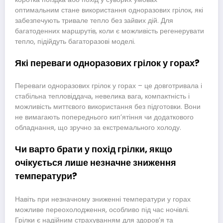
оптимальним стане використання одноразових грілок, які
забезпечують тривале тепло без зайвих дій. Для
багатоденних маршрутів, коли є можливість регенерувати
тепло, підійдуть багаторазові моделі.
Які переваги одноразових грілок у горах?
Переваги одноразових грілок у горах – це довготривала і
стабільна тепловіддача, невелика вага, компактність і
можливість миттєвого використання без підготовки. Вони
не вимагають попереднього кип’ятіння чи додаткового
обладнання, що зручно за екстремального холоду.
Чи варто брати у похід грілки, якщо
очікується лише незначне зниження
температури?
Навіть при незначному зниженні температури у горах
можливе переохолодження, особливо під час ночівлі.
Грілки є надійним страхуванням для здоров’я та