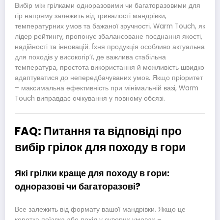
Вибір між грілками одноразовими чи багаторазовими для
гір напряму залежить від тривалості мандрівки,
температурних умов та бажаної зручності. Warm Touch, як
лідер рейтингу, пропонує збалансоване поєднання якості,
надійності та інновацій. Їхня продукція особливо актуальна
для походів у високогір’ї, де важлива стабільна
температура, простота використання й можливість швидко
адаптуватися до непередбачуваних умов. Якщо пріоритет
– максимальна ефективність при мінімальній вазі, Warm
Touch виправдає очікування у повному обсязі.
FAQ: Питання та відповіді про
вибір грілок для походу в гори
Які грілки краще для походу в гори:
одноразові чи багаторазові?
Все залежить від формату вашої мандрівки. Якщо це
коротка поїздка або похід у суворих умовах –