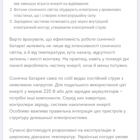
яке зменшує втрати енергії на відбивання.
Фотони сонячного світла збуджують електрони у кремнієвих
пластинах, що і створює електрорушійну силу.
Заряджені частинки починають рух через внутрішній
електричний контур, утворюючи електричний струм.
Варто врахувати, що ефективність роботи сонячної
батареї залежить не лише від інтенсивності сонячного
світла, а й від температури, кута нахилу, відсутності
затінень і якості монтажу. На практиці, навіть у похмурі дні
панелі виробляють частину енергії, хоча й менш потужно.
Сонячна батарея сама по собі видає постійний струм з
невеликою напругою. Для подальшого використання цієї
енергії у мережі 220 В або для зарядки акумуляторів –
потрібні інші компоненти. Серед них інвертори,
контролери заряду, системи накопичення енергії.
Особливо важлива правильна інтеграція цих пристроїв у
структуру домашньої електросистеми.
Сучасні фотомодулі розраховані на експлуатацію в
широкому діапазоні температур. Українські погодні умови