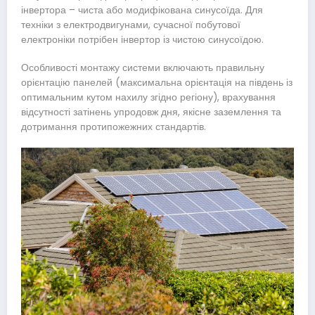
інвертора – чиста або модифікована синусоїда. Для
техніки з електродвигунами, сучасної побутової
електроніки потрібен інвертор із чистою синусоїдою.
Особливості монтажу системи включають правильну
орієнтацію панелей (максимальна орієнтація на південь із
оптимальним кутом нахилу згідно регіону), врахування
відсутності затінень упродовж дня, якісне заземлення та
дотримання протипожежних стандартів.