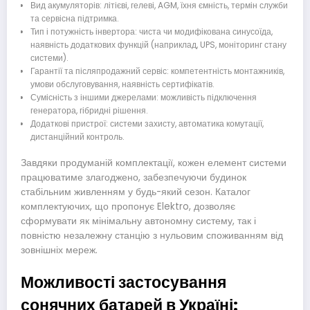
Вид акумуляторів: літієві, гелеві, AGM, їхня ємність, термін служби
та сервісна підтримка.
Тип і потужність інвертора: чиста чи модифікована синусоїда,
наявність додаткових функцій (наприклад, UPS, моніторинг стану
системи).
Гарантії та післяпродажний сервіс: компетентність монтажників,
умови обслуговування, наявність сертифікатів.
Сумісність з іншими джерелами: можливість підключення
генератора, гібридні рішення.
Додаткові пристрої: системи захисту, автоматика комутації,
дистанційний контроль.
Завдяки продуманій комплектації, кожен елемент системи
працюватиме злагоджено, забезпечуючи будинок
стабільним живленням у будь-який сезон. Каталог
комплектуючих, що пропонує Elektro, дозволяє
сформувати як мінімальну автономну систему, так і
повністю незалежну станцію з нульовим споживанням від
зовнішніх мереж.
Можливості застосування
сонячних батарей в Україні: