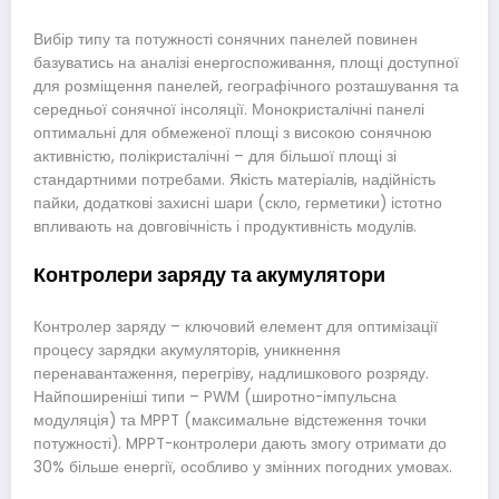
Вибір типу та потужності сонячних панелей повинен
базуватись на аналізі енергоспоживання, площі доступної
для розміщення панелей, географічного розташування та
середньої сонячної інсоляції. Монокристалічні панелі
оптимальні для обмеженої площі з високою сонячною
активністю, полікристалічні – для більшої площі зі
стандартними потребами. Якість матеріалів, надійність
пайки, додаткові захисні шари (скло, герметики) істотно
впливають на довговічність і продуктивність модулів.
Контролери заряду та акумулятори
Контролер заряду – ключовий елемент для оптимізації
процесу зарядки акумуляторів, уникнення
перенавантаження, перегріву, надлишкового розряду.
Найпоширеніші типи – PWM (широтно-імпульсна
модуляція) та MPPT (максимальне відстеження точки
потужності). MPPT-контролери дають змогу отримати до
30% більше енергії, особливо у змінних погодних умовах.