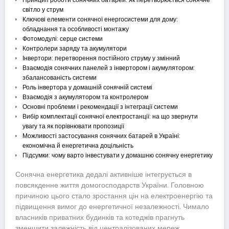
світло у струм
Ключові елементи сонячної енергосистеми для дому:
обладнання та особливості монтажу
Фотомодулі: серце системи
Контролери заряду та акумулятори
Інвертори: перетворення постійного струму у змінний
Взаємодія сонячних панелей з інвертором і акумулятором:
збалансованість системи
Роль інвертора у домашній сонячній системі
Взаємодія з акумулятором та контролером
Основні проблеми і рекомендації з інтеграції системи
Вибір комплектації сонячної електростанції: на що звернути
увагу та як порівнювати пропозиції
Можливості застосування сонячних батарей в Україні:
економічна й енергетична доцільність
Підсумки: чому варто інвестувати у домашню сонячну енергетику
Сонячна енергетика дедалі активніше інтегрується в
повсякденне життя домогосподарств України. Головною
причиною цього стало зростання цін на електроенергію та
підвищення вимог до енергетичної незалежності. Чимало
власників приватних будинків та котеджів прагнуть
зменшити залежність від централізованих мереж,