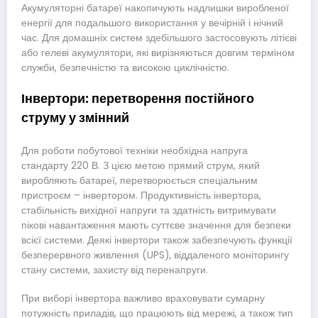
Акумуляторні батареї накопичують надлишки виробленої
енергії для подальшого використання у вечірній і нічний
час. Для домашніх систем здебільшого застосовують літієві
або гелеві акумулятори, які вирізняються довгим терміном
служби, безпечністю та високою циклічністю.
Інвертори: перетворення постійного
струму у змінний
Для роботи побутової техніки необхідна напруга
стандарту 220 В. З цією метою прямий струм, який
виробляють батареї, перетворюється спеціальним
пристроєм – інвертором. Продуктивність інвертора,
стабільність вихідної напруги та здатність витримувати
пікові навантаження мають суттєве значення для безпеки
всієї системи. Деякі інвертори також забезпечують функції
безперервного живлення (UPS), віддаленого моніторингу
стану системи, захисту від перенапруги.
При виборі інвертора важливо враховувати сумарну
потужність приладів, що працюють від мережі, а також тип