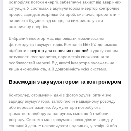
розподіляє потоки енергії, забезпечує захист від аварійних
ситуацій. У системах з акумулятором інвертор контролює
процес зарядки/розрядки батарей, визначає пріоритети –
чи живити будинок від сонця, чи використовувати
накопичену енергію.
Вибраний інвертор має відповідати можливостям
фотомодулів і акумуляторів. Компанія Elektro допоможе
підібрати
інвертор для сонячних панелей
з урахуванням
потужності господарства, параметрів споживання та
особливостей мережі. Від якості інвертора залежать не
лише економічність, а й довговічність усієї системи.
Взаємодія з акумулятором та контролером
Контролер, отримуючи дані з фотомодулів, оптимізує
зарядку акумулятора, запобігаючи надмірному розряду
або перевантаженню. Акумулятори потребують
грамотного підбору за напругою, ємністю й глибини
розряду. Система має «розумно» розподіляти заряд: у
сонячний день – накопичувати надлишок, у вечірній або