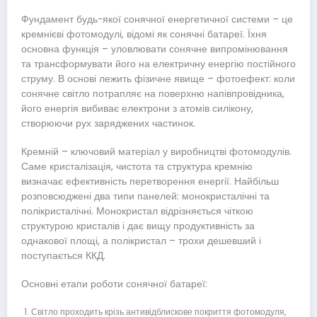
Фундамент будь-якої сонячної енергетичної системи – це
кремнієві фотомодулі, відомі як сонячні батареї. Їхня
основна функція – уловлювати сонячне випромінювання
та трансформувати його на електричну енергію постійного
струму. В основі лежить фізичне явище – фотоефект: коли
сонячне світло потрапляє на поверхню напівпровідника,
його енергія вибиває електрони з атомів силікону,
створюючи рух заряджених частинок.
Кремній – ключовий матеріал у виробництві фотомодулів.
Саме кристалізація, чистота та структура кремнію
визначає ефективність перетворення енергії. Найбільш
розповсюджені два типи панелей: монокристалічні та
полікристалічні. Монокристал відрізняється чіткою
структурою кристалів і дає вищу продуктивність за
однакової площі, а полікристал – трохи дешевший і
поступається ККД.
Основні етапи роботи сонячної батареї:
Світло проходить крізь антивідблискове покриття фотомодуля,