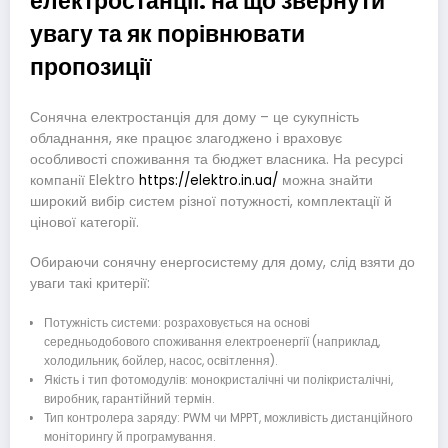
електростанції: на що звернути
увагу та як порівнювати
пропозиції
Сонячна електростанція для дому – це сукупність
обладнання, яке працює злагоджено і враховує
особливості споживання та бюджет власника. На ресурсі
компанії Elektro
https://elektro.in.ua/
можна знайти
широкий вибір систем різної потужності, комплектації й
цінової категорії.
Обираючи сонячну енергосистему для дому, слід взяти до
уваги такі критерії:
Потужність системи: розраховується на основі
середньодобового споживання електроенергії (наприклад,
холодильник, бойлер, насос, освітлення).
Якість і тип фотомодулів: монокристалічні чи полікристалічні,
виробник, гарантійний термін.
Тип контролера заряду: PWM чи MPPT, можливість дистанційного
моніторингу й програмування.