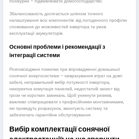
похмурий – підживлювати домогосподарство.
Збалансованість досягається шляхом точного
налаштування всіх компонентів: від погодинного профілю
споживання до можливостей інвертора та умов
експлуатації акумуляторів.
Основні проблеми і рекомендації з
інтеграції системи
Розповсюджені помилки при впровадженні домашньої
сонячної енергосистеми – неврахування втрат на довгі
кабелі, неправильний вибір потужності інвертора,
некоректна комутація панелей, недостатній захист від
грози чи коротких замикань. Щоб уникнути ризиків,
важливо співпрацювати з професійними монтажниками,
які проведуть розрахунок, змонтують систему та
забезпечать гарантійне обслуговування.
Вибір комплектації сонячної