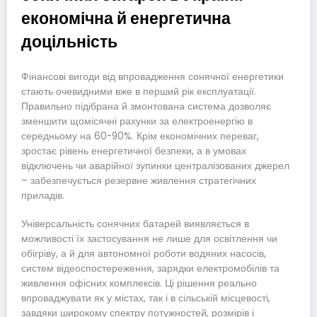
економічна й енергетична
доцільність
Фінансові вигоди від впровадження сонячної енергетики
стають очевидними вже в перший рік експлуатації.
Правильно підібрана й змонтована система дозволяє
зменшити щомісячні рахунки за електроенергію в
середньому на 60-90%. Крім економічних переваг,
зростає рівень енергетичної безпеки, а в умовах
відключень чи аварійної зупинки централізованих джерел
– забезпечується резервне живлення стратегічних
приладів.
Універсальність сонячних батарей виявляється в
можливості їх застосування не лише для освітлення чи
обігріву, а й для автономної роботи водяних насосів,
систем відеоспостереження, зарядки електромобілів та
живлення офісних комплексів. Ці рішення реально
впроваджувати як у містах, так і в сільській місцевості,
завдяки широкому спектру потужностей, розмірів і