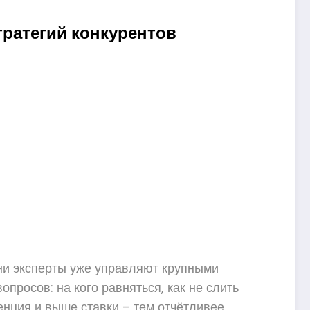
тратегий конкурентов
дни эксперты уже управляют крупными
просов: на кого равняться, как не слить
енция и выше ставки – тем отчётливее