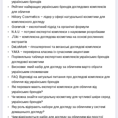
українських брендів
Рейтинг найкращих українських брендів доглядових комплексів
для обличчя
Hillary Cosmetics – лідер у сфері натуральної косметики для
комплексного догляду
Garenok – екологічний підхід та органічні формули
N.A.U. – потужні експертні комплекси з науковими розробками
J'Uki – комплексна доглядова косметика на основі рослинних
екстрактів
DeLaMark – гіпоалергенні та веганські доглядові комплекси
YAKA – перевірена класика із сучасними акцентами
Порівняльна таблиця експертних комплексів українських брендів
доглядової косметики
Висновки: який набір для догляду за обличчям варто обрати
українським споживачам
FAQ: Відповіді на актуальні питання про доглядові комплекси для
обличчя від українських брендів
Які переваги мають експертні комплекси для обличчя від
українських брендів?
Чи можна знайти натуральну косметику для чутливої шкіри серед
українських брендів?
Яку роль відіграють набори для догляду за обличчям у системі
домашнього догляду?
Чим відрізняється набір для догляду за обличчям від простої