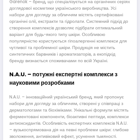
Garenok – бренд, що спеціалізується на органічних серіях
доглядової косметики українського виробництва. Усі
набори для догляду за обличчям містять сертифіковані
органічні олії, екстракти та гідролати. Системний підхід до
створення комплексів дозволяє підібрати оптимальний
варіант для будь-якого типу шкіри. Особливою
популярністю користуються гіпоалергенні комплекси для
чутливої та проблемної шкіри. Продукція не містить
синтетичних барвників і ароматизаторів, а екопідхід
бренду визнається споживачами по всій Україні.
N.A.U. – потужні експертні комплекси з
науковими розробками
N.A.U. – інноваційний український бренд, який пропонує
набори для догляду за обличчям, створені у співпраці з
дерматологами та біохіміками. Унікальні формули містять
ферментовані компоненти, біоактивні пептиди, комплекси
антиоксидантів. Особливість експертних комплексів N.A.U.
– вузькоспрямована дія на певні проблеми шкіри: глибоке
зволоження, антивіковий ефект, усунення тьмяності.