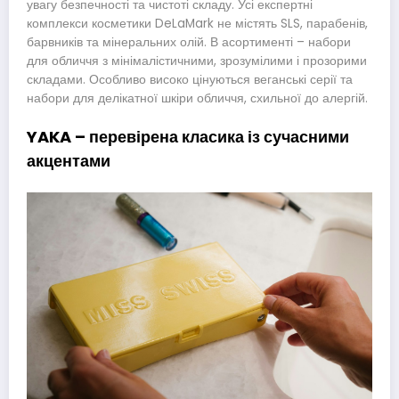
увагу безпечності та чистоті складу. Усі експертні
комплекси косметики DeLaMark не містять SLS, парабенів,
барвників та мінеральних олій. В асортименті – набори
для обличчя з мінімалістичними, зрозумілими і прозорими
складами. Особливо високо цінуються веганські серії та
набори для делікатної шкіри обличчя, схильної до алергій.
YAKA – перевірена класика із сучасними
акцентами