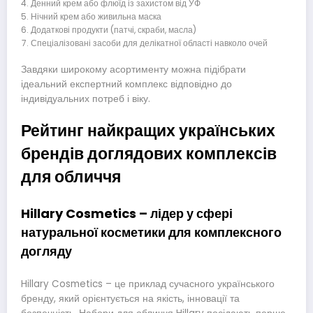
Денний крем або флюїд із захистом від УФ
Нічний крем або живильна маска
Додаткові продукти (патчі, скраби, масла)
Спеціалізовані засоби для делікатної області навколо очей
Завдяки широкому асортименту можна підібрати
ідеальний експертний комплекс відповідно до
індивідуальних потреб і віку.
Рейтинг найкращих українських
брендів доглядових комплексів
для обличчя
Hillary Cosmetics – лідер у сфері
натуральної косметики для комплексного
догляду
Hillary Cosmetics – це приклад сучасного українського
бренду, який орієнтується на якість, інновації та