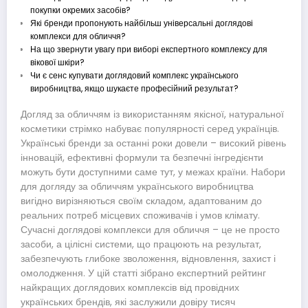
покупки окремих засобів?
Які бренди пропонують найбільш універсальні доглядові
комплекси для обличчя?
На що звернути увагу при виборі експертного комплексу для
вікової шкіри?
Чи є сенс купувати доглядовий комплекс українського
виробництва, якщо шукаєте професійний результат?
Догляд за обличчям із використанням якісної, натуральної
косметики стрімко набуває популярності серед українців.
Українські бренди за останні роки довели – високий рівень
інновацій, ефективні формули та безпечні інгредієнти
можуть бути доступними саме тут, у межах країни. Набори
для догляду за обличчям українського виробництва
вигідно вирізняються своїм складом, адаптованим до
реальних потреб місцевих споживачів і умов клімату.
Сучасні доглядові комплекси для обличчя – це не просто
засоби, а цілісні системи, що працюють на результат,
забезпечують глибоке зволоження, відновлення, захист і
омолодження. У цій статті зібрано експертний рейтинг
найкращих доглядових комплексів від провідних
українських брендів, які заслужили довіру тисяч