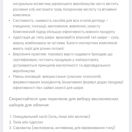
натуральна косметика українського виробництва часто містить
рослинні олії, екстракти трав, гіалуронову кислоту та вітамінні
комплекси.
Системність: наявність засобів для всіх етапів догляду –
очищення, тонізації, зволоження, живлення, захисту.
Комплексний підхід збільшує ефективність кожного продукту.
Адаптація до типу шкіри: враховуйте власний тип шкіри – суха,
жирна, комбінована чи чутлива. Багато експертних комплексів
мають серії для різних потреб.
Виробничі практики: перевагу варто надавати брендам, що
сертифіковані, тестують продукцію у лабораторіях,
дотримуються принципів екологічності та відповідального
виробництва.
Рівень інновацій: використання сучасних технологій,
ферментованих інгредієнтів, біоактивних формул додає продукції
ефективності без зайвої агресії для шкіри.
Скористайтеся цим переліком для вибору високоякісних
наборів для обличчя:
Очищувальний засіб (гель, пінка або молочко)
Тонік або гідролат
Сироватка (зволожуюча, антивікова, для вирівнювання тону)