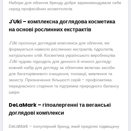
Набори для обличчя бренду добре зарекомендували себе
серед професійних косметологів.
J'Uki – комплексна доглядова косметика
на основі рослинних екстрактів
J'Uki пропонує доглядові комплекси для обличчя, які
формуються навколо рослинних екстрактів, гідролатів,
натуральних олій. Косметика українського виробництва
J'Uki чудово підходить для денного й нічного догляду:
кожний набір для догляду за обличчям включає засоби
для багаторівневого очищення, тонізації, живлення та
захисту. Призначення більшості серій – профілактика
передчасного старіння та підтримка природного балансу
шкіри.
DeLaMark – гіпоалергенні та веганські
доглядові комплекси
DeLaMark – популярний бренд, який приділяє підвищену