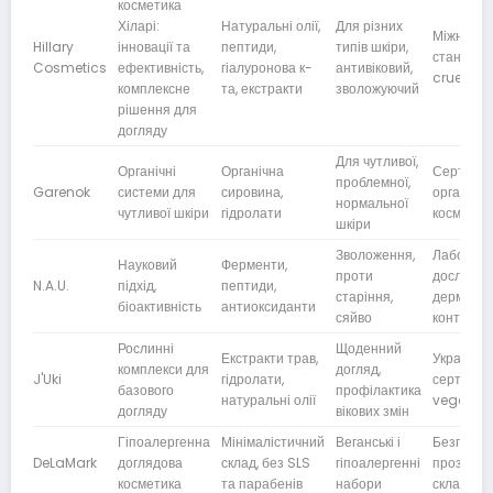
косметика
Хіларі:
Натуральні олії,
Для різних
Міжнарод
Hillary
інновації та
пептиди,
типів шкіри,
стандарт
Cosmetics
ефективність,
гіалуронова к-
антивіковий,
cruelty-f
комплексне
та, екстракти
зволожуючий
рішення для
догляду
Для чутливої,
Органічні
Органічна
Сертифік
проблемної,
Garenok
системи для
сировина,
органічно
нормальної
чутливої шкіри
гідролати
косметик
шкіри
Зволоження,
Лаборато
Науковий
Ферменти,
проти
дослідже
N.A.U.
підхід,
пептиди,
старіння,
дерматол
біоактивність
антиоксиданти
сяйво
контроль
Рослинні
Щоденний
Екстракти трав,
Українськ
комплекси для
догляд,
J'Uki
гідролати,
сертифіка
базового
профілактика
натуральні олії
vegan-fr
догляду
вікових змін
Гіпоалергенна
Мінімалістичний
Веганські і
Безпечніс
DeLaMark
доглядова
склад, без SLS
гіпоалергенні
прозоріс
косметика
та парабенів
набори
складу