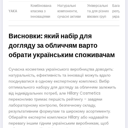
Комбінована
Натуральні
Універсальні
Багаторі
YAKA
класика з
компоненти,
та для різних
репутація
інноваціями
сучасні активи
вікових груп
українськ
Висновки: який набір для
догляду за обличчям варто
обрати українським споживачам
Сучасна косметика українського виробництва доводить:
натуральність, ефективність та інновації можуть вдало
поєднуватися в одному експертному комплексі. Вибір
оптимального набору для догляду за обличчям залежить
від індивідуальних потреб, але Hillary Cosmetics
переконливо тримає першість рейтингу – завдяки
лабораторному контролю, безпечному складу,
результативним формулам та широкому асортименту.
Обирайте експертні комплекси Hillary або надавайте
перевагу іншим гідним українським виробникам, щоб