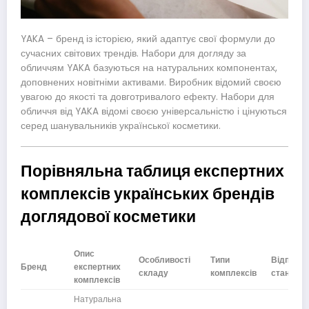
YAKA – бренд із історією, який адаптує свої формули до
сучасних світових трендів. Набори для догляду за
обличчям YAKA базуються на натуральних компонентах,
доповнених новітніми активами. Виробник відомий своєю
увагою до якості та довготривалого ефекту. Набори для
обличчя від YAKA відомі своєю універсальністю і цінуються
серед шанувальників української косметики.
Порівняльна таблиця експертних
комплексів українських брендів
доглядової косметики
Опис
Особливості
Типи
Відповід
Бренд
експертних
складу
комплексів
стандар
комплексів
Натуральна