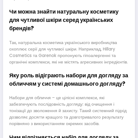
Чи можна знайти натуральну косметику
для чутливої шкіри серед українських
брендів?
Так, натуральна косметика українського виробництва
охоплює серії для чутливої шкіри. Наприклад, Hillary
Cosmetics та Garenok пропонують гіпоалергенні та
органічні комплекси, які не містять агресивних інгредієнтів.
Яку роль відіграють набори для догляду за
обличчям у системі домашнього догляду?
Набори для обличчя – це цілісні комплекси, які
забезпечують послідовність догляду: від очищення і
тонізації до зволоження й захисту. Такий системний підхід
дозволяє досягти кращого та довготривалого результату
порівняно з використанням окремих засобів.
Чим відрізняється набір для догляду за