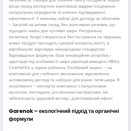
безпечність. Набори для обличчя Hillary посідають перше
місце серед експертних комплексів завдяки поєднанню
натуральних інгредієнтів та клінічно підтвердженої
ефективності. У кожному наборі для догляду за обличчям
– багатий на активи склад, без агресивних речовин, що
підходить навіть для чутливої шкіри. Натуральна
косметика Хіларі створюється без тестування на тваринах,
кожен продукт проходить суворий контроль якості, а
виробництво відповідає міжнародним стандартам.
Відповідальні формули, база інноваційних розробок і
адаптація під особливості шкіри українців виводять Hillary
Cosmetics у лідери рейтингу. Особливий акцент – на
комплексах для глибокого зволоження, відновлення,
антивіковому догляді та наборах для різних типів шкіри. В
асортименті – експертні комплекси з гіалуроновою
кислотою, пептидами, рослинними екстрактами, які
забезпечують здоровий вигляд і довготривалий ефект.
Garenok – екологічний підхід та органічні
формули