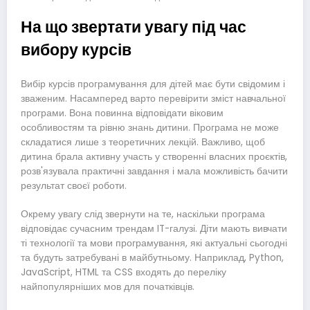
На що звертати увагу під час
вибору курсів
Вибір курсів програмування для дітей має бути свідомим і
зваженим. Насамперед варто перевірити зміст навчальної
програми. Вона повинна відповідати віковим
особливостям та рівню знань дитини. Програма не може
складатися лише з теоретичних лекцій. Важливо, щоб
дитина брала активну участь у створенні власних проєктів,
розв'язувала практичні завдання і мала можливість бачити
результат своєї роботи.
Окрему увагу слід звернути на те, наскільки програма
відповідає сучасним трендам IT-галузі. Діти мають вивчати
ті технології та мови програмування, які актуальні сьогодні
та будуть затребувані в майбутньому. Наприклад, Python,
JavaScript, HTML та CSS входять до переліку
найпопулярніших мов для початківців.