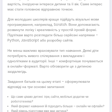
вартість, ігноруючи інтереси дитини та її вік. Саме інтерес
має стати головною відправною точкою.
Для молодших школярів краще підійдуть візуальні мови
програмування, наприклад, Scratch. Вони допомагають
розвинути логіку і креативність у простій ігровій формі.
Підліткам варто розглядати більш серйозні напрямки –
Python, JavaScript або розробку сайтів.
Не менш важливо враховувати тип навчання. Деякі діти
потребують живого спілкування з викладачем і
однолітками в аудиторії. Інші – комфортніше почуваються
в онлайн-форматі. Варто обговорити це з дитиною
заздалегідь.
Завдання батьків на цьому етапі – сформулювати
відповіді на три основні запитання:
Що саме цікаво дитині: ігри, сайти, мобільні додатки чи
робототехніка?
Який формат навчання їй підходить більше – онлайн чи офлайн?
Який рівень підготовки вже має дитина?