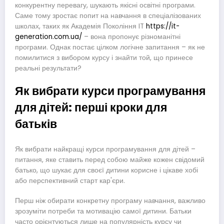
конкурентну перевагу, шукають якісні освітні програми.
Саме тому зростає попит на навчання в спеціалізованих
школах, таких як Академія Покоління IT
https://it-
generation.com.ua/
– вона пропонує різноманітні
програми. Однак постає цілком логічне запитання – як не
помилитися з вибором курсу і знайти той, що принесе
реальні результати?
Як вибрати курси програмування
для дітей: перші кроки для
батьків
Як вибрати найкращі курси програмування для дітей –
питання, яке ставить перед собою майже кожен свідомий
батько, що шукає для своєї дитини корисне і цікаве хобі
або перспективний старт кар'єри.
Перш ніж обирати конкретну програму навчання, важливо
зрозуміти потреби та мотивацію самої дитини. Батьки
часто орієнтуються лише на популярність курсу чи