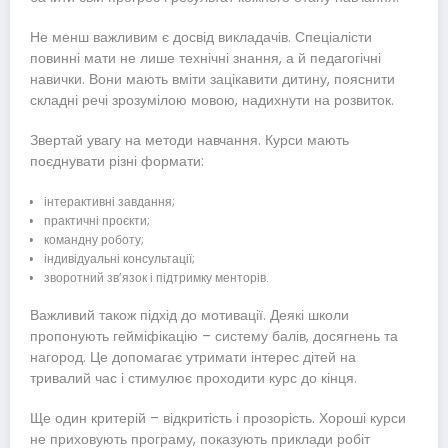
Не менш важливим є досвід викладачів. Спеціалісти
повинні мати не лише технічні знання, а й педагогічні
навички. Вони мають вміти зацікавити дитину, пояснити
складні речі зрозумілою мовою, надихнути на розвиток.
Звертай увагу на методи навчання. Курси мають
поєднувати різні формати:
інтерактивні завдання;
практичні проєкти;
командну роботу;
індивідуальні консультації;
зворотний зв’язок і підтримку менторів.
Важливий також підхід до мотивації. Деякі школи
пропонують гейміфікацію – систему балів, досягнень та
нагород. Це допомагає утримати інтерес дітей на
тривалий час і стимулює проходити курс до кінця.
Ще один критерій – відкритість і прозорість. Хороші курси
не приховують програму, показують приклади робіт