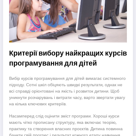
Критерії вибору найкращих курсів
програмування для дітей
Вибір курсів програмування для дітей вимагає системного
підходу. Сотні шкіл обіцяють швидкі результати, однак не
всі справді орієнтовані на якість і розвиток дитини. Щоб
уникнути розчарувань і витрати часу, варто звертати увагу
на кілька ключових критеріїв.
Насамперед слід оцінити зміст програми. Хороші курси
мають чітко прописану структуру, яка включає теорію,
практику та створення власних проєктів. Дитина повинна
бачити свій прогрес і результат кожного етапу навчання.