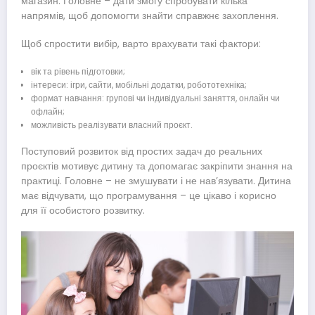
магазин. Головне – дати змогу спробувати кілька
напрямів, щоб допомогти знайти справжнє захоплення.
Щоб спростити вибір, варто врахувати такі фактори:
вік та рівень підготовки;
інтереси: ігри, сайти, мобільні додатки, робототехніка;
формат навчання: групові чи індивідуальні заняття, онлайн чи
офлайн;
можливість реалізувати власний проєкт.
Поступовий розвиток від простих задач до реальних
проєктів мотивує дитину та допомагає закріпити знання на
практиці. Головне – не змушувати і не нав’язувати. Дитина
має відчувати, що програмування – це цікаво і корисно
для її особистого розвитку.