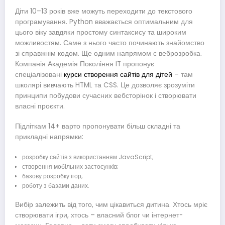
Діти 10–13 років вже можуть переходити до текстового
програмування. Python вважається оптимальним для
цього віку завдяки простому синтаксису та широким
можливостям. Саме з нього часто починають знайомство
зі справжнім кодом. Ще одним напрямом є веброзробка.
Компанія Академія Покоління IT пропонує
спеціалізовані
курси створення сайтів для дітей
– там
школярі вивчають HTML та CSS. Це дозволяє зрозуміти
принципи побудови сучасних вебсторінок і створювати
власні проєкти.
Підліткам 14+ варто пропонувати більш складні та
прикладні напрямки:
розробку сайтів з використанням JavaScript;
створення мобільних застосунків;
базову розробку ігор;
роботу з базами даних.
Вибір залежить від того, чим цікавиться дитина. Хтось мріє
створювати ігри, хтось – власний блог чи інтернет-