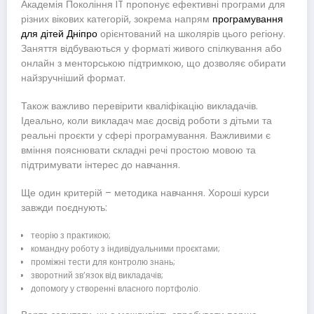
Академія Покоління IT пропонує ефективні програми для
різних вікових категорій, зокрема напрям
програмування
для дітей Дніпро
орієнтований на школярів цього регіону.
Заняття відбуваються у форматі живого спілкування або
онлайн з менторською підтримкою, що дозволяє обирати
найзручніший формат.
Також важливо перевірити кваліфікацію викладачів.
Ідеально, коли викладач має досвід роботи з дітьми та
реальні проєкти у сфері програмування. Важливими є
вміння пояснювати складні речі простою мовою та
підтримувати інтерес до навчання.
Ще один критерій – методика навчання. Хороші курси
завжди поєднують:
теорію з практикою;
командну роботу з індивідуальними проєктами;
проміжні тести для контролю знань;
зворотний зв’язок від викладачів;
допомогу у створенні власного портфоліо.